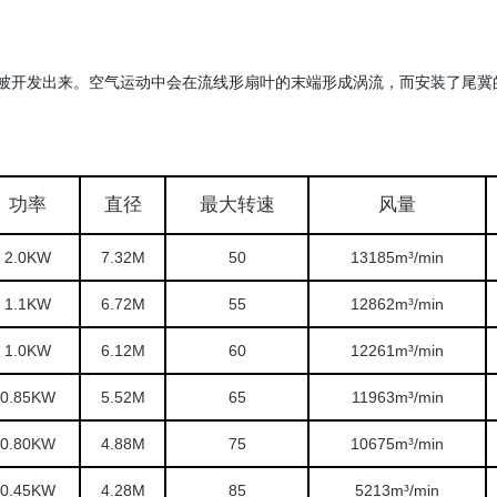
被开发出来。空气运动中会在流线形扇叶的末端形成涡流，而安装了尾冀
功率
直径
最大转速
风量
2.0KW
7.32M
50
13185m³/min
1.1KW
6.72M
55
12862m³/min
1.0KW
6.12M
60
12261m³/min
0.85KW
5.52M
65
11963m³/min
0.80KW
4.88M
75
10675m³/min
0.45KW
4.28M
85
5213m³/min