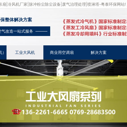
扇|冷风机厂家|脉冲粉尘除尘设备|废气治理处理|喷淋塔-粤泰环保网站!
环保整体解决方案
空气改造一站式服务 ———
机）
工业大风机
商业用空调扇
解决方案