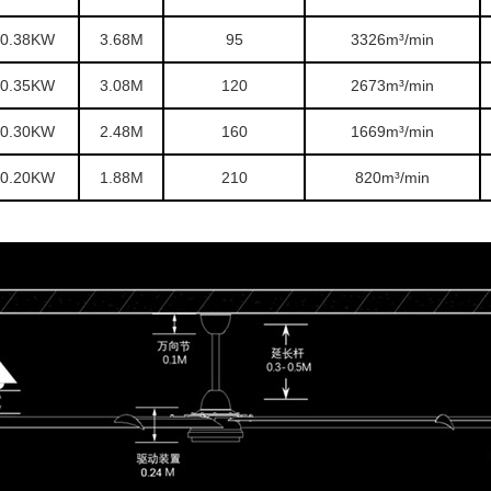
0.38KW
3.68M
95
3326m³/min
0.35KW
3.08M
120
2673m³/min
0.30KW
2.48M
160
1669m³/min
0.20KW
1.88M
210
820m³/min