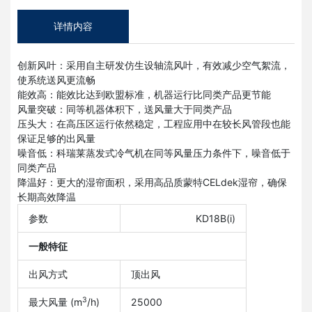
详情内容
创新风叶：采用自主研发仿生设轴流风叶，有效减少空气絮流，
使系统送风更流畅
能效高：能效比达到欧盟标准，机器运行比同类产品更节能
风量突破：同等机器体积下，送风量大于同类产品
压头大：在高压区运行依然稳定，工程应用中在较长风管段也能
保证足够的出风量
噪音低：科瑞莱蒸发式冷气机在同等风量压力条件下，噪音低于
同类产品
降温好：更大的湿帘面积，采用高品质蒙特CELdek湿帘，确保
长期高效降温
参数
KD18B(i)
一般特征
出风方式
顶出风
3
最大风量 (m
/h)
25000