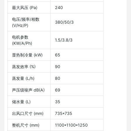
最大风压 (Pa)
240
电压/频率/相数
380/50/3
(V/Hz/P)
电机参数
1.5/3.8/3
(KW/A/Ph)
显热制冷量 (kW)
65
蒸发效率 (%)
90
蒸发量 (L/h)
80
声压级噪声 dB(A)
69
储水量 (L)
35
出风口尺寸 (mm)
735*735
整机尺寸 (mm)
1100*1100*1250