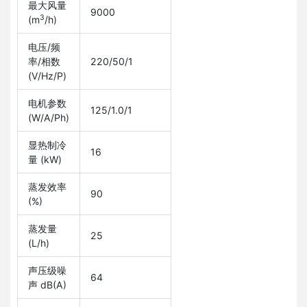
最大风量
9000
3
(m
/h)
电压/频
率/相数
220/50/1
(V/Hz/P)
电机参数
125/1.0/1
(W/A/Ph)
显热制冷
16
量 (kW)
蒸发效率
90
(%)
蒸发量
25
(L/h)
声压级噪
64
声 dB(A)