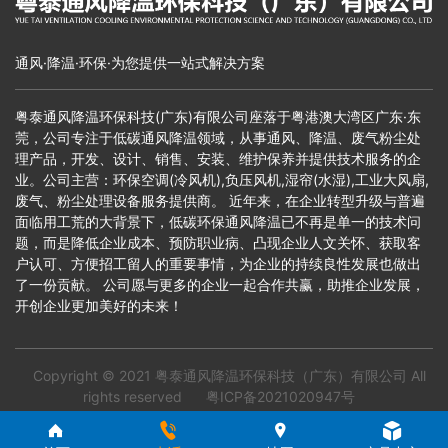
通风·降温·环保·为您提供一站式解决方案
粤泰通风降温环保科技(广东)有限公司座落于粤港澳大湾区广东·东
莞，公司专注于低碳通风降温领域，从事通风、降温、废气粉尘处
理产品，开发、设计、销售、安装、维护保养并提供技术服务的企
业。公司主营：环保空调(冷风机),负压风机,湿帘(水湿),工业大风扇,
废气、粉尘处理设备服务提供商。 近年来，在企业转型升级与普遍
面临用工荒的大背景下，低碳环保通风降温已不再是单一的技术问
题，而是降低企业成本、预防职业病、凸现企业人文关怀、获取客
户认可、方便招工留人的重要事情，为企业的持续良性发展也做出
了一份贡献。 公司愿与更多的企业一起合作共赢，助推企业发展，
开创企业更加美好的未来！
Copyright © 2021
粤泰通风降温环保科技（广东）有限公司
All
rights reserved
粤ICP备2021020947号
＊本站部分网页素材来源互联网，如有侵权请速告知，我们会在
24小时内删除修改＊