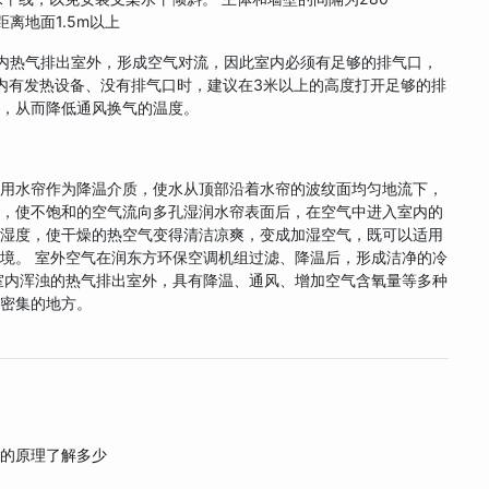
距离地面1.5m以上
热气排出室外，形成空气对流，因此室内必须有足够的排气口，
室内有发热设备、没有排气口时，建议在3米以上的高度打开足够的排
气，从而降低通风换气的温度。
水帘作为降温介质，使水从顶部沿着水帘的波纹面均匀地流下，
力，使不饱和的空气流向多孔湿润水帘表面后，在空气中进入室内的
气湿度，使干燥的热空气变得清洁凉爽，变成加湿空气，既可以适用
境。 室外空气在润东方环保空调机组过滤、降温后，形成洁净的冷
室内浑浊的热气排出室外，具有降温、通风、增加空气含氧量等多种
群密集的地方。
调的原理了解多少