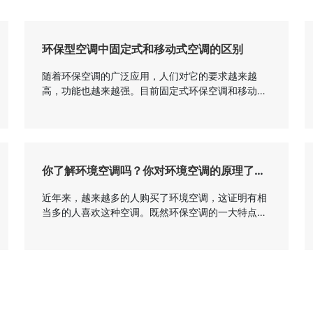
环保型空调中固定式和移动式空调的区别
随着环保空调的广泛应用，人们对它的要求越来越
高，功能也越来越强。目前固定式环保空调和移动式
空调应用广泛，所以很多人会问，两者有什么区别？
哪个好？是不是更适合我们使用？今天，边肖将介绍
固定式环保空调和移动式空调的区别。 第一种是
环保空调的固定安装：固定安装通常挂在外墙上或固
定在地面上，经环保空调冷却过滤后的冷空气通过送
你了解环境空调吗？你对环境空调的原理了解
风管道送到房间进行冷却。固定式是将环保空调固定
多少
在镀锌角钢制成的框架上，配有维修平...
近年来，越来越多的人购买了环境空调，这证明有相
当多的人喜欢这种空调。既然环保空调的一大特点是
节能环保，那么它是如何工作的，原理是什么？
你了解环境空调吗？你对环境空调的原理了解多
少 一、什么是环保空调 环保型空调是集通
风、降温、防尘、除臭、调湿于一体的新型节能环保
通风降温机组。它是一种全新的无压缩机、无制冷
剂、无铜管的环保产品，其冷却核心部件是水幕蒸发