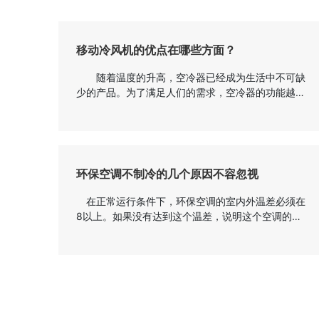
移动冷风机的优点在哪些方面？
随着温度的升高，空冷器已经成为生活中不可缺
少的产品。为了满足人们的需求，空冷器的功能越来
越完善。为了节约成本，许多制造商选择移动空气冷
却器。那么今天，边肖将告诉你移动空冷器的优势主
要体现在哪些方面。 移动式空冷器采用高效直接
蒸发制冷技术，其原理是水在蒸发过程中吸收热能，
即在焓不变的情况下，吸收空气的显热，从而降低空
环保空调不制冷的几个原因不容忽视
气温度(干球温度)。工作过程如下：当新鲜空气通过
水冷式风机的核心部件时，与空气湿...
在正常运行条件下，环保空调的室内外温差必须在
8以上。如果没有达到这个温差，说明这个空调的制
冷能力不好。环境空调不制冷的原因有很多。我们来
看看是什么原因导致了环保空调不制冷。 1.制冷
负荷过载或房间过大达不到制冷效果； 2.滤网或
供水管太脏、堵塞，阻碍了风量和冷空气的循环，导
致空调不制冷或制冷效果差。空调的滤网和供水管应
定期清洗； 3.浮球阀调节不合理，水位过低。水