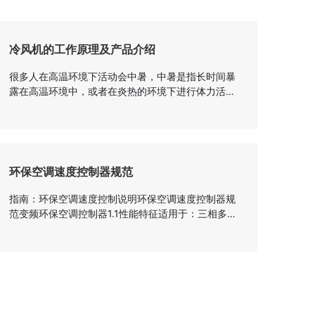
冷风机的工作原理及产品介绍
很多人在高温环境下活动会中暑，中暑是指长时间暴
露在高温环境中，或者在炎热的环境下进行体力活
动，导致机体体温调节功能紊乱而引起的临床综合
征，以高热、皮肤干燥及中枢神经系统症状为特征。
因此，今天，小编将为大家介绍被称为世界冷粉丝第
一品牌之一的唱片是如何出现在实力派选手排行榜
上，并如何解决高温烦恼的。 接下来向大家逐一
环保空调速度控制器规范
介绍 1 .降温效果好 选用高性能湿帘，降温
快，效果好(出风口温度下降5-10！ ） ...
指南：环保空调速度控制说明环保空调速度控制器规
范变频环保空调控制器1.1性能特征适用于：三相多速
变频环保空调机型；具有冷却、送风、清洗、排风、
摆动、报警功能；采用远程遥控，方便用户使用；具
有水位监控和声音报警功能；具有清洁功能，保持空
气清新；采用空间电压矢量变频调速技术。多级调速
用户可以随意控制风量；输出电流为正弦波，电机噪
音低，发热低。新通风功能：一般环保空调控制器只