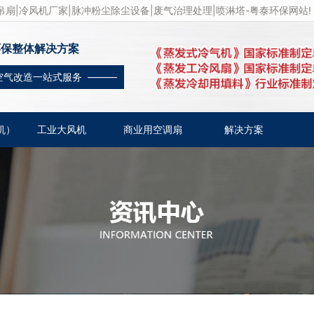
扇|冷风机厂家|脉冲粉尘除尘设备|废气治理处理|喷淋塔-粤泰环保网站!
环保整体解决方案
空气改造一站式服务 ———
机）
工业大风机
商业用空调扇
解决方案